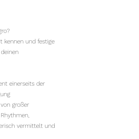
gro?
t kennen und festige
 deinen
nt einerseits der
gung
 von großer
e Rhythmen,
risch vermittelt und