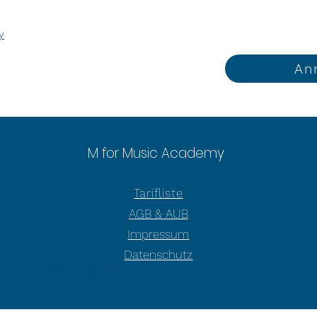
y
An
M for Music Academy
Tarifliste
AGB & AUB
Impressum
Datenschutz
© Copyright