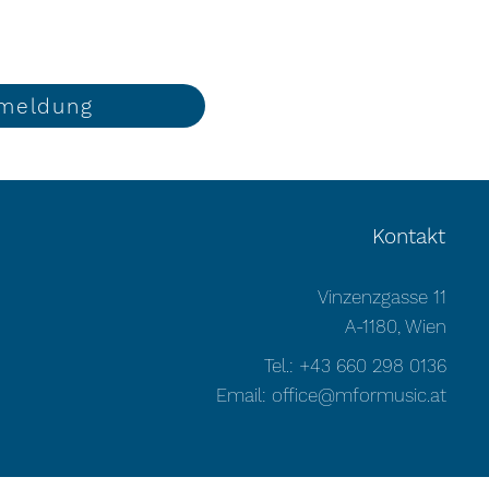
meldung
Kontakt
Vinzenzgasse 11
A-1180, Wien
Tel.: +43 660 298 0136
Email:
office@mformusic.at