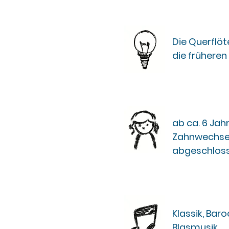
Die Querflöt
die früheren
ab ca. 6 Jah
Zahnwechsel
abgeschloss
Klassik, Baro
Blasmusik