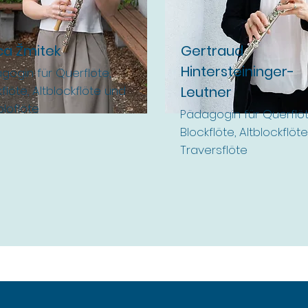
ca Žmitek
Gertraud
Hintersteininger-
gogin für Querflöte,
flöte, Altblockflöte und
Leutner
oloflöte
Pädagogin für Querflöt
Blockflöte, Altblockflöte
Traversflöte