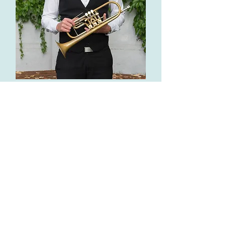
Markus Schiendorfer
Pädagoge für Trompete
und Seitlpfeife (Schwegel)
M for Music Academy
Tarifliste
AGB & AUB