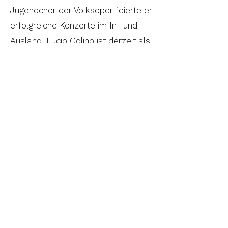
Jugendchor der Volksoper feierte er
erfolgreiche Konzerte im In- und
Ausland. Lucio Golino ist derzeit als
Maestro suggeritore an der Wiener
Staatsoper und bei den Bayreuther
Festspielen tätig.
M for Music Academy
Tarifliste
AGB & AUB
Impressum
Datenschutz
Kontaktzeiten